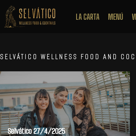
LA CARTA
MENÚ
V
Saltar
al
contenido
SELVÁTICO WELLNESS FOOD AND COC
Selvático 27/4/2025